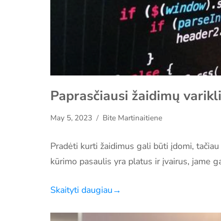
Paprasčiausi žaidimų varik
May 5, 2023
Bite Martinaitiene
Pradėti kurti žaidimus gali būti įdomi, tač
kūrimo pasaulis yra platus ir įvairus, jame 
Skaityti daugiau
→