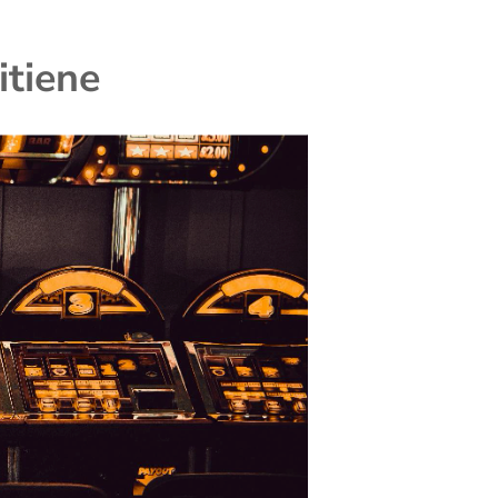
itiene