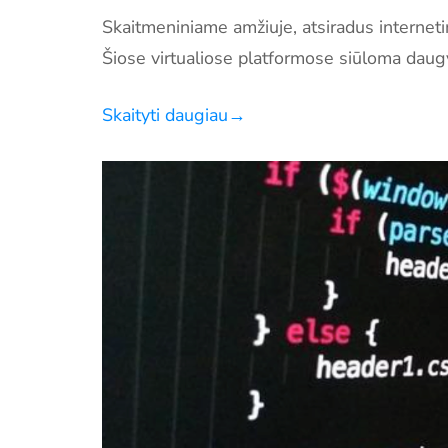
Skaitmeniniame amžiuje, atsiradus interneti
Šiose virtualiose platformose siūloma daug
Skaityti daugiau
→