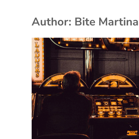
Author:
Bite Martina